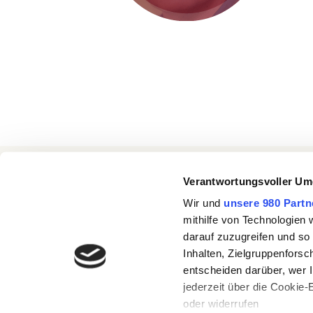
Nehmen Sie Kontakt auf!
Verantwortungsvoller Um
Ich freue mich auf einen Anruf oder eine N
Wir und
unsere 980 Partn
mithilfe von Technologien
darauf zuzugreifen und so
Inhalten, Zielgruppenfors
entscheiden darüber, wer I
jederzeit über die Cookie
oder widerrufen
© COPYRIGHT UWE STICKERT