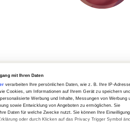
gang mit Ihren Daten
achricht.
er
verarbeiten Ihre persönlichen Daten, wie z. B. Ihre IP-Adress
 wie Cookies, um Informationen auf Ihrem Gerät zu speichern un
 personalisierte Werbung und Inhalte, Messungen von Werbung 
chung sowie Entwicklung von Angeboten zu ermöglichen. Sie
hre Daten für welche Zwecke nutzt. Sie können Ihre Einwilligung
-Erklärung oder durch Klicken auf das Privacy Trigger Symbol än
START
VITA
TERMINE
REPERTOIRE
GALERIE
MEDIA
KON