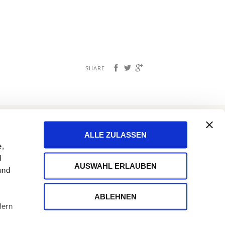
SHARE
KONTAKTFORMULAR UND AGENTUREN
ALLE ZULASSEN
e,
d
AUSWAHL ERLAUBEN
und
ABLEHNEN
dern
TAKT
IMPRESSUM
DATENSCHUTZERKLÄRUNG